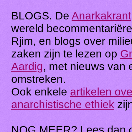
BLOGS. De
Anarkakrant
wereld becommentariëre
Rjim, en blogs over mili
zaken zijn te lezen op
Gr
Aardig
, met nieuws van 
omstreken.
Ook enkele
artikelen ov
anarchistische ethiek
zij
NOG MEER? Lees dan 