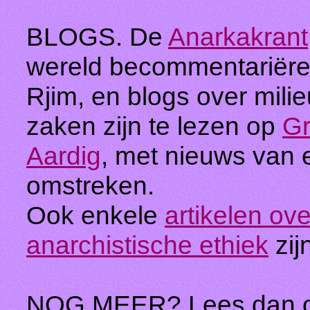
BLOGS. De
Anarkakrant
wereld becommentariëre
Rjim, en blogs over mili
zaken zijn te lezen op
Gr
Aardig
, met nieuws van 
omstreken.
Ook enkele
artikelen ov
anarchistische ethiek
zij
NOG MEER? Lees dan 